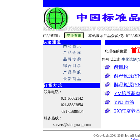
产品查询：
本站展示产品众多,使用产品检索
快 速 通 道
网 站 首 页
首
您现在的位置：
产 品 仓 库
品 牌 专 卖
您可以点击
生化试剂(Y
综 合 目 录
酵目粉
产 品 导 航
酵母氮源(Y
最 新 商 品
酵母氮源(Y
订 货 方 式
联系电话：
YM培养基
021-65682142
YPD 肉汤
021-65683854
2XYT培养
021-65688364
服务热线：
servers@shuoguang.com
© CopyRight 2001-2015,
Inc. All Rig