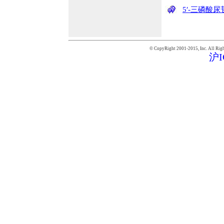
5′-三磷酸
© CopyRight 2001-2015,
Inc. All Rig
沪I