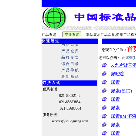
产品查询：
本站展示产品众多,使用产品检索
快 速 通 道
网 站 首 页
首
您现在的位置：
产 品 仓 库
品 牌 专 卖
您可以点击
生化试剂(U
综 合 目 录
X光片背景
产 品 导 航
尿嘧啶
最 新 商 品
尿素
订 货 方 式
联系电话：
尿素(超纯)
021-65682142
尿素
021-65683854
尿素
021-65688364
服务热线：
尿素8M 溶
servers@shuoguang.com
尿素
尿素