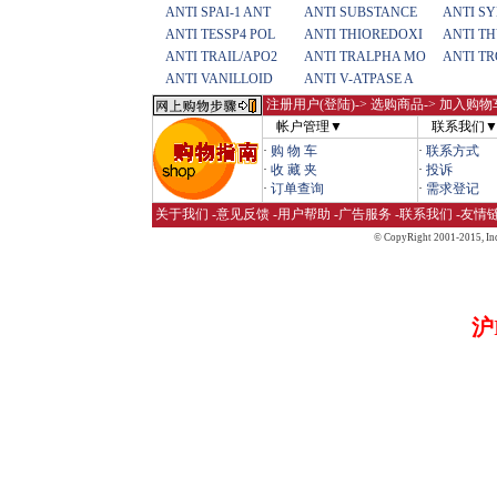
ANTI SPAI-1 ANT
ANTI SUBSTANCE
ANTI SY
ANTI TESSP4 POL
ANTI THIOREDOXI
ANTI T
ANTI TRAIL/APO2
ANTI TRALPHA MO
ANTI TR
ANTI VANILLOID
ANTI V-ATPASE A
注册用户(登陆)
-> 选购商品-> 加入购物
帐户管理▼
联系我们
·
购 物 车
·
联系方式
·
收 藏 夹
·
投诉
·
订单查询
·
需求登记
关于我们
-
意见反馈
-
用户帮助
-
广告服务
-
联系我们
-
友情
© CopyRight 2001-2015,
Inc
沪