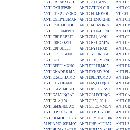
ANTI CALNEXIN D
ANTI CALPAIN6 P
ANTI C
ANTI CATHEPSIN
ANTI CATION-CHL
ANTI CC
ANTI CDK2，MONO
ANTI CEL MONOCL
NTI CE
ANTI CGRP(HUMAN
ANTI CHEMOKINE-
ANTI C
ANTI CML MONOCL
ANTI CML MONOCL
ANTI C
ANTI COLD/MENTH
ANTI COLD-TFIMO
ANTI C
ANTI CRF RABBIT
ANTI CRJ 1, MON
ANTI CR
ANTI CRP,GOAT,I
ANTI CRP,GOAT,W
ANTI C
ANTI CRP,SHEEP,
ANTI CRYJ I,RAB
ANTI CR
ANTI C-YES GENE
ANTI CYSTINE/GL
ANTI C
ANTI DAF
ANTI DAF，MONOC
ANTI D
ANTI DERFI,MONO
ANTI DERFII,MON
ANTI DE
ANTI DNADE R,MA
ANTI DYNEIN POL
ANTI E
ANTI ERALPHA MO
ANTI ERBETA MOU
ANTI E
ANTI FAS LIGAND
ANTI FAS,MAB(CL
ANTI FA
ANTI FGF-9 MONO
ANTI FIBROBLAST
ANTI FI
ANTI GALNIN(RAT
ANTI GALECTIN(G
ANTI G
ANTI GI1A(159-1
ANTI GI2A(160-1
ANTI GI3
ANTI GM3(NEU AC
ANTI GR COMMON
ANTI G
ANTI H.PYLORI H
ANTI HAPTOGLOBI
ANTI H
ANTI HEMOGLOBIN
ANTI HEMOGLOBIN
ANTI H
ALPHA MOUSE MON
ANTI HNF4ALPHA7
ANTI HS
ANTI HUMAN ALBU
ANTI HUMAN ALBU
ANTI H