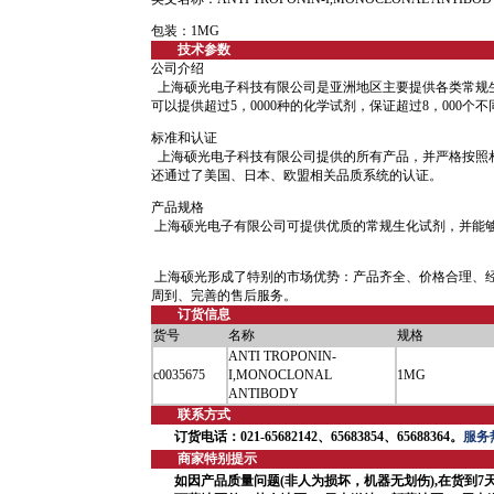
包装：1MG
技术参数
公司介绍
上海硕光电子科技有限公司是亚洲地区主要提供各类常规
可以提供超过5，0000种的化学试剂，保证超过8，000个
标准和认证
上海硕光电子科技有限公司提供的所有产品，并严格按照
还通过了美国、日本、欧盟相关品质系统的认证。
产品规格
上海硕光电子有限公司可提供优质的常规生化试剂，并能
上海硕光形成了特别的市场优势：产品齐全、价格合理、
周到、完善的售后服务。
订货信息
货号
名称
规格
ANTI TROPONIN-
c0035675
I,MONOCLONAL
1MG
ANTIBODY
联系方式
订货电话：021-65682142、65683854、65688364。
服务热
商家特别提示
如因产品质量问题(非人为损坏，机器无划伤),在货到7