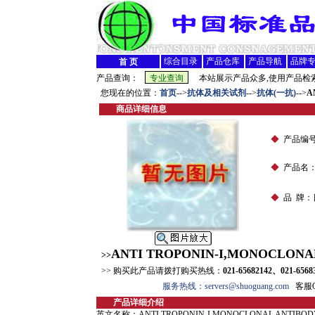
综合目录
产品仓库
产品导航
品牌
首 页
产品查询：
本站展示产品众多,使用产品检索
您现在的位置：
首页
-->
抗体及相关试剂
-->
抗体(一抗)
-->
A
商品详细信息
◆
产品编
◆
产品名
◆
品 牌：
ANTI TROPONIN-I,MONOCLONA
>>
>> 购买此产品请拨打购买热线：
021-65682142、021-6568
服务热线：servers@shuoguang.com
客服QQ
产品详细介绍
英文名称：ANTI TROPONIN-I,MONOCLONAL ANTIBOD