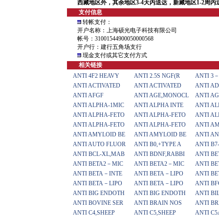
西藏地区外，其余地区3-4天内送达，新藏地区1-2周
支付信息
转帐支付：
开户名称：上海硕光电子科技有限公司
帐号：31001544900050000568
开户行：建行五角场支行
现金支付或其它支付方式
相关链接
ANTI 4F2 HEAVY
ANTI 2.5S NGF(R
ANTI 3
ANTI ACTIVATED
ANTI ACTIVATED
ANTI AD
ANTI AFGF
ANTI AGE,MONOCL
ANTI A
ANTI ALPHA-1MIC
ANTI ALPHA INTE
ANTI AL
ANTI ALPHA-FETO
ANTI ALPHA-FETO
ANTI A
ANTI ALPHA-FETO
ANTI ALPHA-FETO
ANTI A
ANTI AMYLOID BE
ANTI AMYLOID BE
ANTI A
ANTI AUTO FLUOR
ANTI B0,+TYPE A
ANTI B7
ANTI BCL-XL,MAB
ANTI BDNF,RABBI
ANTI BE
ANTI BETA2－MIC
ANTI BETA2－MIC
ANTI B
ANTI BETA－INTE
ANTI BETA－LIPO
ANTI B
ANTI BETA－LIPO
ANTI BETA－LIPO
ANTI BF
ANTI BIG ENDOTH
ANTI BIG ENDOTH
ANTI BI
ANTI BOVINE SER
ANTI BRAIN NOS
ANTI B
ANTI C4,SHEEP
ANTI C5,SHEEP
ANTI C5