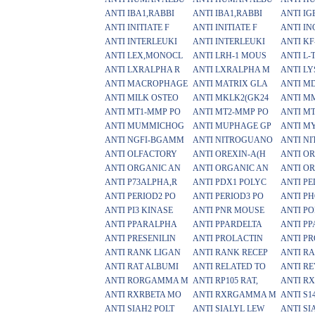
ANTI IBA1,RABBI
ANTI IBA1,RABBI
ANTI IG
ANTI INITIATE F
ANTI INITIATE F
ANTI IN
ANTI INTERLEUKI
ANTI INTERLEUKI
ANTI KF
ANTI LEX,MONOCL
ANTI LRH-1 MOUS
ANTI L-
ANTI LXRALPHA R
ANTI LXRALPHA M
ANTI LY
ANTI MACROPHAGE
ANTI MATRIX GLA
ANTI M
ANTI MILK OSTEO
ANTI MKLK2(GK24
ANTI MM
ANTI MT1-MMP PO
ANTI MT2-MMP PO
ANTI M
ANTI MUMMICHOG
ANTI MUPHAGE GP
ANTI M
ANTI NGFI-BGAMM
ANTI NITROGUANO
ANTI N
ANTI OLFACTORY
ANTI OREXIN-A(H
ANTI O
ANTI ORGANIC AN
ANTI ORGANIC AN
ANTI O
ANTI P73ALPHA,R
ANTI PDX1 POLYC
ANTI P
ANTI PERIOD2 PO
ANTI PERIOD3 PO
ANTI P
ANTI PI3 KINASE
ANTI PNR MOUSE
ANTI P
ANTI PPARALPHA
ANTI PPARDELTA
ANTI P
ANTI PRESENILIN
ANTI PROLACTIN
ANTI PR
ANTI RANK LIGAN
ANTI RANK RECEP
ANTI R
ANTI RAT ALBUMI
ANTI RELATED TO
ANTI R
ANTI RORGAMMA M
ANTI RP105 RAT,
ANTI R
ANTI RXRBETA MO
ANTI RXRGAMMA M
ANTI S
ANTI SIAH2 POLT
ANTI SIALYL LEW
ANTI SI