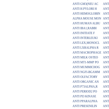
ANTI GM3(NEU AC
ANT
ANTI H.PYLORI H
ANT
ANTI HEMOGLOBIN
ANT
ALPHA MOUSE MON
ANT
ANTI HUMAN ALBU
ANT
ANTI IBA1,RABBI
ANT
ANTI INITIATE F
ANTI
ANTI INTERLEUKI
ANT
ANTI LEX,MONOCL
ANT
ANTI LXRALPHA R
ANT
ANTI MACROPHAGE
ANT
ANTI MILK OSTEO
ANT
ANTI MT1-MMP PO
ANT
ANTI MUMMICHOG
ANT
ANTI NGFI-BGAMM
ANT
ANTI OLFACTORY
ANT
ANTI ORGANIC AN
ANT
ANTI P73ALPHA,R
ANT
ANTI PERIOD2 PO
ANT
ANTI PI3 KINASE
ANT
ANTI PPARALPHA
ANT
ANTI PRESENILIN
ANT