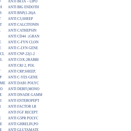
O
ANTI BETA－LIPO
H
ANTI BIG ENDOTH
B
ANTI BNP(1-26)A
T
ANTI C3,SHEEP
T
ANTI CALCITONIN
L
ANTI CATHEPSIN
ANTI CD44（GRAN
E
ANTI C-FYN CLON
E
ANTI C-LYN GENE
CL
ANTI CNP-22(1-2
CL
ANTI COX-2RABBI
ANTI CRJ 2, POL
T
ANTI CRP,SHEEP,
P
ANTI C-YES GENE
OME
ANTI DAB1 POLYC
NO
ANTI DERFI,MONO
E
ANTI DNADE GAMM
I
ANTI ENTEROPEPT
R
ANTI FACTOR I,R
ANTI FGF RECEPT
E
ANTI G5PR POLYC
E
ANTI GHRELIN,PO
E
ANTI GLUTAMATE