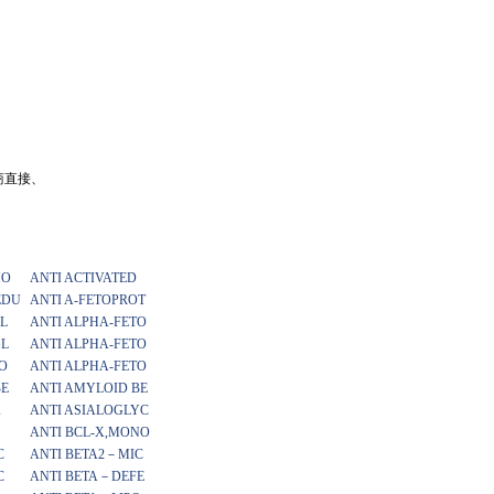
商直接、
MO
ANTI ACTIVATED
EDU
ANTI A-FETOPROT
L
ANTI ALPHA-FETO
GL
ANTI ALPHA-FETO
O
ANTI ALPHA-FETO
BE
ANTI AMYLOID BE
A
ANTI ASIALOGLYC
ANTI BCL-X,MONO
C
ANTI BETA2－MIC
C
ANTI BETA－DEFE