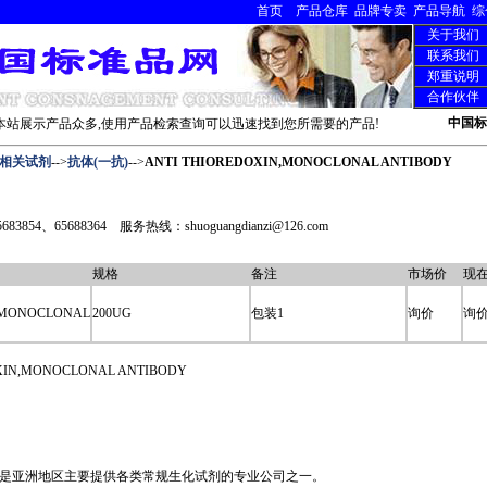
首页
产品仓库
品牌专卖
产品导航
综
关于我们
联系我们
郑重说明
合作伙伴
中国标
站展示产品众多,使用产品检索查询可以迅速找到您所需要的产品!
相关试剂
-->
抗体(一抗)
-->
ANTI THIOREDOXIN,MONOCLONAL ANTIBODY
3854、65688364 服务热线：shuoguangdianzi@126.com
规格
备注
市场价
现
,MONOCLONAL
200UG
包装1
询价
询
IN,MONOCLONAL ANTIBODY
是亚洲地区主要提供各类常规生化试剂的专业公司之一。