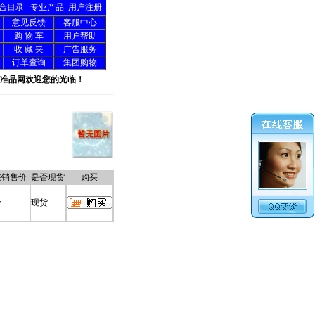
合目录
专业产品
用户注册
意见反馈
客服中心
购 物 车
用户帮助
收 藏 夹
广告服务
订单查询
集团购物
准品网欢迎您的光临！
在销售价
是否现货
购买
价
现货