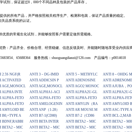
化学试剂，保证超过8，000个不同品种及包装的产品库存 。
提供的所有产品，并严格按照相关程序生产、检测和包装，保证产品质量的稳定。
相关品质系统的认证。
供优质的常规生化试剂，并能够按照客户需要定做所需规格。
优势：产品齐全、价格合理、经营稳健、信息反馈及时、并能随时随地享受业内供应
683854、65688364 服务热线：shuoguangdianzi@126.com 产品编号：p0014618
I 2.5S NGF(R
ANTI 3－DG-IMID
ANTI 5－METHYLC
ANTI 8－OHDG 
I ACTIVATED
ANTI ADDICSIN P
ANTI ADENOSINE
ANTI ADRENOM
I AGE,MONOCL
ANTI AGE,MONOCL
ANTI AGO2 MONOC
ANTI AJUBA，PO
I ALPHA INTE
ANTI ALPHA1-ACI
ANTI ALPHA2U-GL
ANTI ALPHA2U-
I ALPHA-FETO
ANTI ALPHA-FETO
ANTI ALPHA-FETO
ANTI ALPHA-FET
I ALPHA-FETO
ANTI AMELOGENIN
ANTI AMYLIN（RA
ANTI AMYLOID 
I AMYLOID BE
ANTI ANP（1-28）
ANTI AR MOUSE M
ANTI ASC-TYPE 
I B0,+TYPE A
ANTI B7-1(CD80)
ANTI B7-2（CD86
ANTI BCL-2,MAB
I BDNF,RABBI
ANTI BETA INTER
ANTI BETA2－MIC
ANTI BETA2－MI
I BETA2－MIC
ANTI BETA2－MIC
ANTI BETA2－MIC
ANTI BETA2－MI