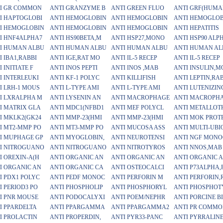
I GR COMMON
ANTI GRANZYME B
ANTI GREEN FLUO
ANTI GRF(HUMA
I HAPTOGLOBI
ANTI HEMOGLOBIN
ANTI HEMOGLOBIN
ANTI HEMOGLOB
I HEMOGLOBIN
ANTI HEMOGLOBIN
ANTI HEMOGLOBIN
ANTI HEPATITIS
I HNF4ALPHA7
ANTI HS90BETA,M
ANTI HSP27,MONO
ANTI HSP90 ALP
I HUMAN ALBU
ANTI HUMAN ALBU
ANTI HUMAN ALBU
ANTI HUMAN AL
I IBA1,RABBI
ANTI IGE,RAT MO
ANTI IL-5 RECEP
ANTI IL-5 RECEP
 INITIATE F
ANTI INOS PEPTI
ANTI INOS ,MAB
ANTI INSULIN,M
I INTERLEUKI
ANTI KF-1 POLYC
ANTI KILLIFISH
ANTI LEPTIN,RA
I LRH-1 MOUS
ANTI L-TYPE AMI
ANTI L-TYPE AMI
ANTI LUTENIZIN
I LXRALPHA M
ANTI LYSENIN AN
ANTI MACROPHAGE
ANTI MACROPH
I MATRIX GLA
ANTI MDC1(NFBD1
ANTI MEF POLYCL
ANTI METALLOT
I MKLK2(GK24
ANTI MMP-23(HMI
ANTI MMP-23(HMI
ANTI MOK PROTE
I MT2-MMP PO
ANTI MT3-MMP PO
ANTI MUCOSA ASS
ANTI MULTI-UBI
I MUPHAGE GP
ANTI MYOGLOBIN,
ANTI NEUROTENSI
ANTI NGF MONO
I NITROGUANO
ANTI NITROGUANO
ANTI NITROTYROS
ANTI NNOS,MAB
I OREXIN-A(H
ANTI ORGANIC AN
ANTI ORGANIC AN
ANTI ORGANIC 
I ORGANIC AN
ANTI ORGANIC CA
ANTI OSTEOCALCI
ANTI P73ALPHA,
I PDX1 POLYC
ANTI PEDF MONOC
ANTI PERFORIN M
ANTI PERFORIN,
I PERIOD3 PO
ANTI PHOSPHOLIP
ANTI PHOSPHORYL
ANTI PHOSPHOT
I PNR MOUSE
ANTI PODOCALYXI
ANTI POEM/NEPHR
ANTI PORCINE BI
I PPARDELTA
ANTI PPARGAMMA
ANTI PPARGAMMA2
ANTI PR COMM
I PROLACTIN
ANTI PROPERDIN,
ANTI PYR33-PANC
ANTI PYRRALINE