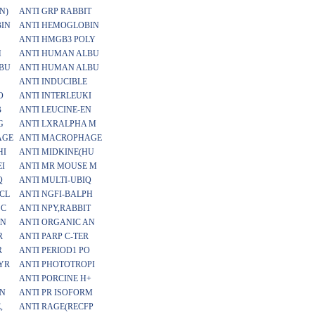
N)
ANTI GRP RABBIT
IN
ANTI HEMOGLOBIN
ANTI HMGB3 POLY
H
ANTI HUMAN ALBU
BU
ANTI HUMAN ALBU
ANTI INDUCIBLE
O
ANTI INTERLEUKI
B
ANTI LEUCINE-EN
G
ANTI LXRALPHA M
AGE
ANTI MACROPHAGE
HI
ANTI MIDKINE(HU
I
ANTI MR MOUSE M
Q
ANTI MULTI-UBIQ
CL
ANTI NGFI-BALPH
 C
ANTI NPY,RABBIT
AN
ANTI ORGANIC AN
R
ANTI PARP C-TER
R
ANTI PERIOD1 PO
YR
ANTI PHOTOTROPI
ANTI PORCINE H+
ON
ANTI PR ISOFORM
,
ANTI RAGE(RECFP