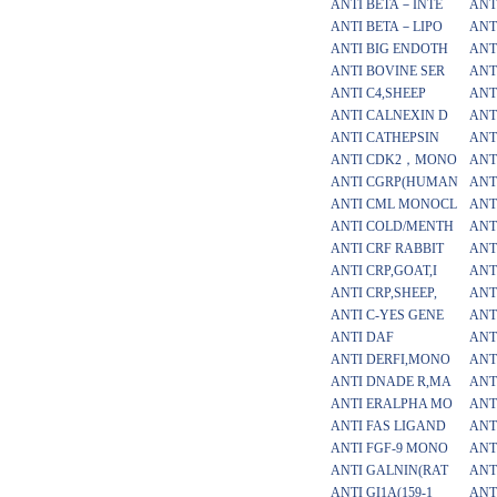
ANTI BETA－INTE
ANT
ANTI BETA－LIPO
ANT
ANTI BIG ENDOTH
ANT
ANTI BOVINE SER
ANT
ANTI C4,SHEEP
ANT
ANTI CALNEXIN D
ANT
ANTI CATHEPSIN
ANT
ANTI CDK2，MONO
ANT
ANTI CGRP(HUMAN
ANT
ANTI CML MONOCL
ANT
ANTI COLD/MENTH
ANT
ANTI CRF RABBIT
ANT
ANTI CRP,GOAT,I
ANT
ANTI CRP,SHEEP,
ANT
ANTI C-YES GENE
ANT
ANTI DAF
ANT
ANTI DERFI,MONO
ANT
ANTI DNADE R,MA
ANT
ANTI ERALPHA MO
ANT
ANTI FAS LIGAND
ANT
ANTI FGF-9 MONO
ANT
ANTI GALNIN(RAT
ANT
ANTI GI1A(159-1
ANTI