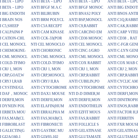
I BETA－LIPO
ANTI BETA－LIPO
ANTI BETA－LIPO
ANTI BETA－LIP
I BETA－LIPO
ANTI BFGF M.A.C
ANTI BFGF MONOC
ANTI BIG ENDOT
I BIG ENDOTH
ANTI BILIRUBIN
ANTI BNAS2 POLY
ANTI BNOS ANTI
I BRAIN NOS
ANTI BRM POLYCL
ANTI BSP,MONOCL
ANTI C1Q,RABBI
I C5,SHEEP
ANTI C5A RECEPT
ANTI C9,RABBIT
ANTI CAK,RABBI
I CALPAIN6 P
ANTI CAM KINASE
ANTI CARCINO EM
ANTI CARP VITE
I CATION-CHL
ANTI CCK-33(POR
ANTI CD36 MONOC
ANTI CD38，RAT
I CEL MONOCL
NTI CEL MONOCLO
ANTI CEL MONOCL
ANTI C-FGR GEN
I CHEMOKINE-
ANTI CHORIONIC
ANTI CINC-1/GRO
ANTI C-LYN GEN
I CML MONOCL
ANTI CML MONOCL
ANTI CML MONOCL
ANTI CML MONO
I COLD-TFIMO
ANTI COLD-TFIMO
ANTI COX RABBIT
ANTI COX MAB 
I CRJ 1, MON
ANTI CRJ 1, MON
ANTI CRJ 1, MON
ANTI CRJ 2, MON
I CRP,GOAT,W
ANTI CRP,MONOCL
ANTI CRP,RABBIT
ANTI CRP,RABBI
I CRYJ I,RAB
ANTI CRYJ II,RA
ANTI CUBILIN,PO
ANTI CYCLIC AM
I CYSTINE/GL
ANTI CYTOCHROME
ANTI CYTOCHROME
ANTI CYTOCHR
I DAF，MONOC
ANTI DAX1 MOUSE
NTI D-D DIMER,M
ANTI DERFI,MO
I DERFII,MON
ANTI DERFII,MON
ANTI DERFII,MON
ANTI DINITROPH
I DYNEIN POL
ANTI ELAFIN(HUM
ANTI ENDOTHELIN
ANTI ENOS,RABB
I ERBETA MOU
ANTI ERRALPHA M
ANTI EZFIT MOUS
ANTI FACTOR H,
I FAS,MAB(CL
ANTI FAS,MAB(CL
ANTI FAS,RABBIT
ANTI FERRITIN
I FIBROBLAST
ANTI FIBRONECTI
ANTI FOLLICLE S
ANTI FXR MOUS
I GALECTIN(G
ANTI GASTRIC MU
ANTI GELATINASE
ANTI GELATINAS
 GI2A(160-1
ANTI GI3(93-102
ANTI GLUTAMATE
ANTI GLUTAMAT