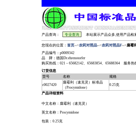
产品查询：
本站展示产品众多,使用产品检索
您现在的位置：
首页
-->
农药对照品
-->
农药对照品F
-->
腐霉利
产品编号：p0009342
品 牌：德国Dr.ehrenstorfer
购买热线：021－65682142、65683854、65688364 服务热线：sh
订货信息
货号
名称
规格
腐霉利（速克灵）标准品
c0027420
0.25克
（Procymidone）
产品详细资料
中文名称：腐霉利（速克灵）
英文名称：Procymidone
包装：0.25克