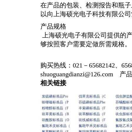
在产品的包装、检测报告和瓶子
以向上海硕光电子科技有限公司
产品规格
上海硕光电子有限公司提供的产
够按照客户需要定做所需规格。
购买热线：021－65682142、656
shuoguangdianzi@126.com 
相关链接
发硫磷标准品Pro
伐草克标准品（C
伐虫脒盐
吩噻嗪标准品（P
芬硫磷标准品Phe
芬螨酯标
粉唑醇标准品（F
丰索磷标准品（F
伏草隆标
呋草黄标准品（B
呋草酮标准品（F
呋虫胺标
呋酰胺标准品（O
呋线威标准品（F
氟胺氰戊
氟吡禾灵标准品（
氟吡甲禾灵标准品
氟吡乙禾
氟草酮标准品（F
氟哒嗪草酯标准品
氟啶胺标