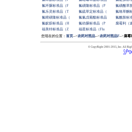
氟环脲标准品（F
氟磺隆标准品（P
氟磺酰草
氟乐灵标准品（T
氟硫草定标准品（
氟咯草酮
氟嘧磺隆标准品（
氟氰戊菊酯标准品
氟酰胺标
氟蚁腙标准品（H
氟幼脲标准品（P
腐霉利（
福美锌标准品（Z
福星标准品（Flu
您现在的位置：
首页
-->
农药对照品
-->
农药对照品F
-->
腐霉利
© CopyRight 2001-2015,
Inc. All Rig
沪I