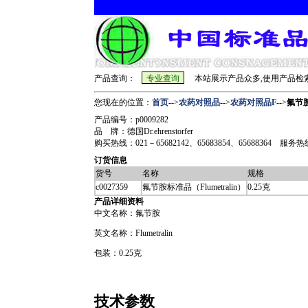
产品查询：
本站展示产品众多,使用产品检索
您现在的位置：
首页
-->
农药对照品
-->
农药对照品F
-->
氟节胺
产品编号：p0009282
品 牌：德国Dr.ehrenstorfer
购买热线：021－65682142、65683854、65688364 服务热线：sh
订货信息
货号
名称
规格
c0027359
氟节胺标准品（Flumetralin）
0.25克
产品详细资料
中文名称：氟节胺
英文名称：Flumetralin
包装：0.25克
技术参数