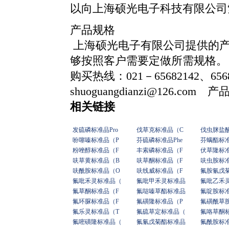
以向上海硕光电子科技有限公司
产品规格
上海硕光电子有限公司提供的产
够按照客户需要定做所需规格。
购买热线：021－65682142、656
shuoguangdianzi@126.com 
相关链接
发硫磷标准品Pro
伐草克标准品（C
伐虫脒盐
吩噻嗪标准品（P
芬硫磷标准品Phe
芬螨酯标
粉唑醇标准品（F
丰索磷标准品（F
伏草隆标
呋草黄标准品（B
呋草酮标准品（F
呋虫胺标
呋酰胺标准品（O
呋线威标准品（F
氟胺氰戊
氟吡禾灵标准品（
氟吡甲禾灵标准品
氟吡乙禾
氟草酮标准品（F
氟哒嗪草酯标准品
氟啶胺标
氟环脲标准品（F
氟磺隆标准品（P
氟磺酰草
氟乐灵标准品（T
氟硫草定标准品（
氟咯草酮
氟嘧磺隆标准品（
氟氰戊菊酯标准品
氟酰胺标