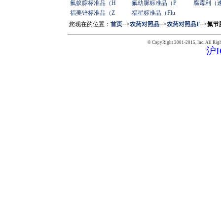
氟蚁腙标准品（H
氟幼脲标准品（P
腐霉利（
福美锌标准品（Z
福星标准品（Flu
您现在的位置：
首页
-->
农药对照品
-->
农药对照品F
-->
氟节胺
© CopyRight 2001-2015,
Inc. All Rig
沪I