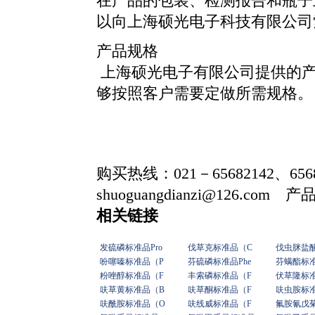
在产品的包装、检测报告和瓶子
以向上海硕光电子科技有限公司
产品规格
上海硕光电子有限公司提供的产
够按照客户需要定做所需规格。
购买热线：021－65682142、656
shuoguangdianzi@126.com 
相关链接
发硫磷标准品Pro
伐草克标准品（C
伐虫脒盐
吩噻嗪标准品（P
芬硫磷标准品Phe
芬螨酯标
粉唑醇标准品（F
丰索磷标准品（F
伏草隆标
呋草黄标准品（B
呋草酮标准品（F
呋虫胺标
呋酰胺标准品（O
呋线威标准品（F
氟胺氰戊