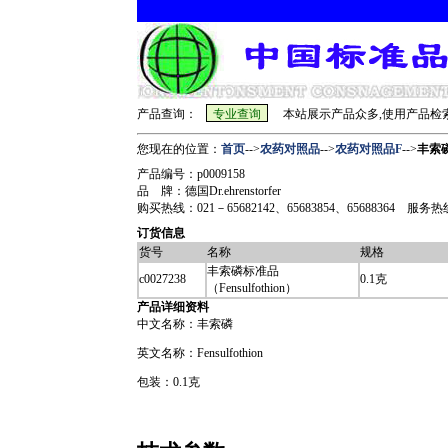
产品查询：
本站展示产品众多,使用产品检索
您现在的位置：
首页
-->
农药对照品
-->
农药对照品F
-->
丰索磷
产品编号：p0009158
品 牌：德国Dr.ehrenstorfer
购买热线：021－65682142、65683854、65688364 服务热线：sh
订货信息
货号
名称
规格
丰索磷标准品
c0027238
0.1克
（Fensulfothion）
产品详细资料
中文名称：丰索磷
英文名称：Fensulfothion
包装：0.1克