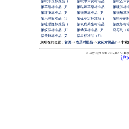
氟吡禾灵标准品（
氟吡甲禾灵标准品
氟吡乙禾
氟草酮标准品（F
氟哒嗪草酯标准品
氟啶胺标
氟环脲标准品（F
氟磺隆标准品（P
氟磺酰草
氟乐灵标准品（T
氟硫草定标准品（
氟咯草酮
氟嘧磺隆标准品（
氟氰戊菊酯标准品
氟酰胺标
氟蚁腙标准品（H
氟幼脲标准品（P
腐霉利（
福美锌标准品（Z
福星标准品（Flu
您现在的位置：
首页
-->
农药对照品
-->
农药对照品F
-->
丰索磷
© CopyRight 2001-2015,
Inc. All Rig
沪I